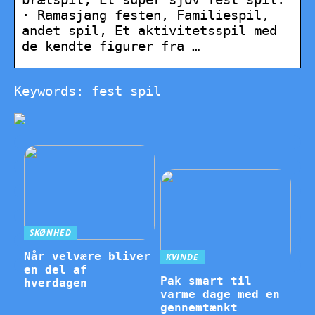
· Ramasjang festen, Familiespil,
andet spil, Et aktivitetsspil med
de kendte figurer fra …
Keywords: fest spil
SKØNHED
Når velvære bliver
KVINDE
en del af
Pak smart til
hverdagen
varme dage med en
gennemtænkt