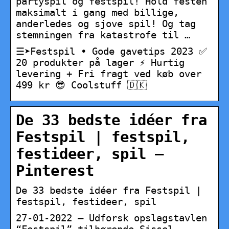
partyspil og festspil! Hold festen
maksimalt i gang med billige,
anderledes og sjove spil! Og tag
stemningen fra katastrofe til …
☰➤Festspil • Gode gavetips 2023 ✅
20 produkter på lager ⚡️ Hurtig
levering + Fri fragt ved køb over
499 kr 😎 Coolstuff 🇩🇰
De 33 bedste idéer fra
Festspil | festspil,
festideer, spil –
Pinterest
De 33 bedste idéer fra Festspil |
festspil, festideer, spil
27-01-2022 – Udforsk opslagstavlen