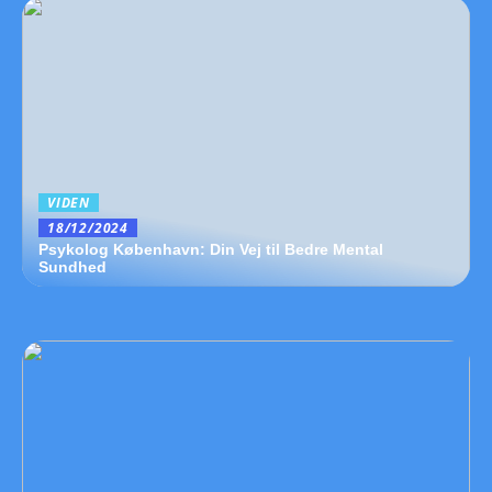
VIDEN
18/12/2024
Psykolog København: Din Vej til Bedre Mental
Sundhed