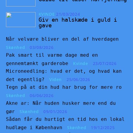
KVINDE
21/03/2024
Giv en halskæde i guld i
gave
Når velvære bliver en del af hverdagen
Skønhed
03/08/2026
Pak smart til varme dage med en
gennemtænkt garderobe
Kvinde
23/07/2026
Microneedling: hvad er det, og hvad kan
det egentlig?
Viden
25/06/2026
Tegn på at din hud har brug for mere ro
Skønhed
06/06/2026
Akne ar: Når huden husker mere end du
gør
Skønhed
09/01/2026
Sådan får du hurtigt en tid hos en lokal
hudlæge i København
Skønhed
19/12/2025