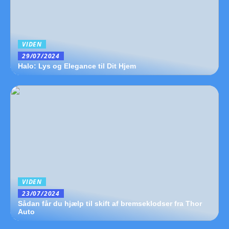
VIDEN
29/07/2024
Halo: Lys og Elegance til Dit Hjem
VIDEN
23/07/2024
Sådan får du hjælp til skift af bremseklodser fra Thor
Auto