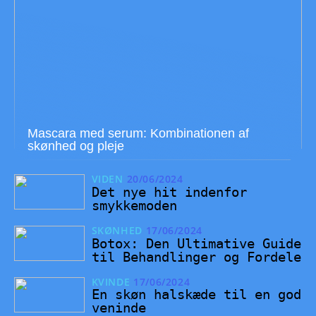
Mascara med serum: Kombinationen af
skønhed og pleje
VIDEN
20/06/2024
Det nye hit indenfor
smykkemoden
SKØNHED
17/06/2024
Botox: Den Ultimative Guide
til Behandlinger og Fordele
KVINDE
17/06/2024
En skøn halskæde til en god
veninde