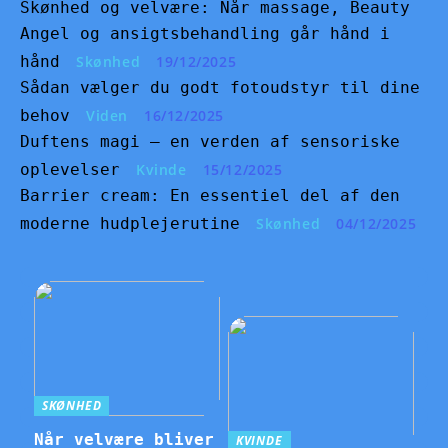
Skønhed og velvære: Når massage, Beauty
Angel og ansigtsbehandling går hånd i
hånd
Skønhed
19/12/2025
Sådan vælger du godt fotoudstyr til dine
behov
Viden
16/12/2025
Duftens magi – en verden af sensoriske
oplevelser
Kvinde
15/12/2025
Barrier cream: En essentiel del af den
moderne hudplejerutine
Skønhed
04/12/2025
SKØNHED
Når velvære bliver
KVINDE