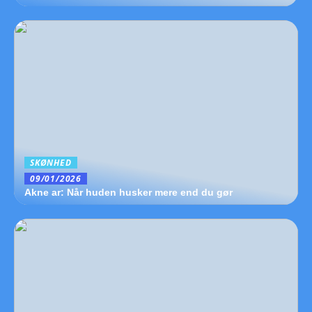
SKØNHED
09/01/2026
Akne ar: Når huden husker mere end du gør