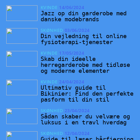
KVINDE
14/06/2024
Jazz op din garderobe med
danske modebrands
SKØNHED
03/06/2024
Din vejledning til online
fysioterapi-tjenester
KVINDE
17/05/2024
Skab din ideelle
herregarderobe med tidløse
og moderne elementer
KVINDE
24/04/2024
Ultimativ guide til
Bikinier: Find den perfekte
pasform til din stil
SKØNHED
23/04/2024
Sådan skaber du velvære og
luksus i en travl hverdag
SKØNHED
12/04/2024
Guide til læser hårfjerning