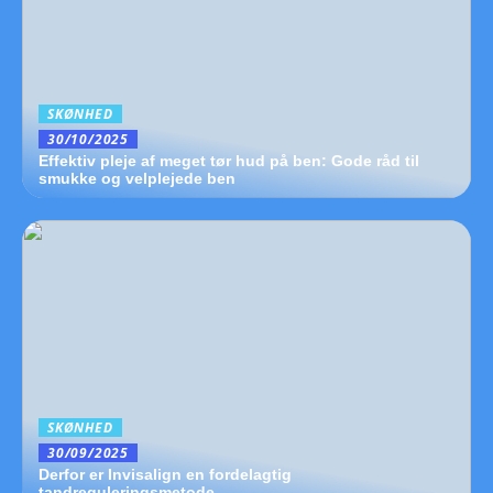
SKØNHED
30/10/2025
Effektiv pleje af meget tør hud på ben: Gode råd til
smukke og velplejede ben
SKØNHED
30/09/2025
Derfor er Invisalign en fordelagtig
tandreguleringsmetode