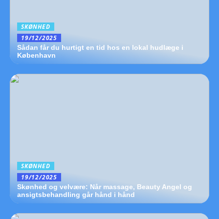
SKØNHED
19/12/2025
Sådan får du hurtigt en tid hos en lokal hudlæge i
København
SKØNHED
19/12/2025
Skønhed og velvære: Når massage, Beauty Angel og
ansigtsbehandling går hånd i hånd