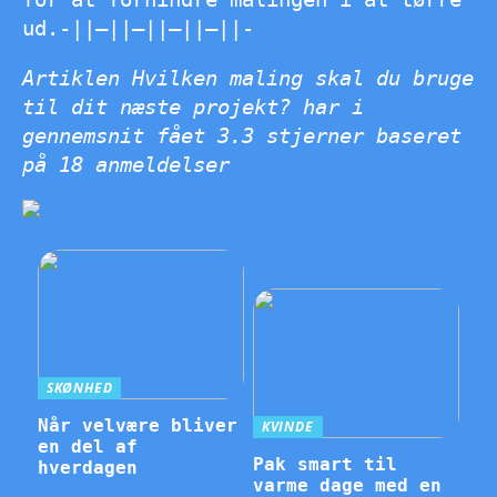
ud.-||–||–||–||–||-
Artiklen Hvilken maling skal du bruge
til dit næste projekt? har i
gennemsnit fået
3.3
stjerner baseret
på
18
anmeldelser
SKØNHED
Når velvære bliver
KVINDE
en del af
Pak smart til
hverdagen
varme dage med en