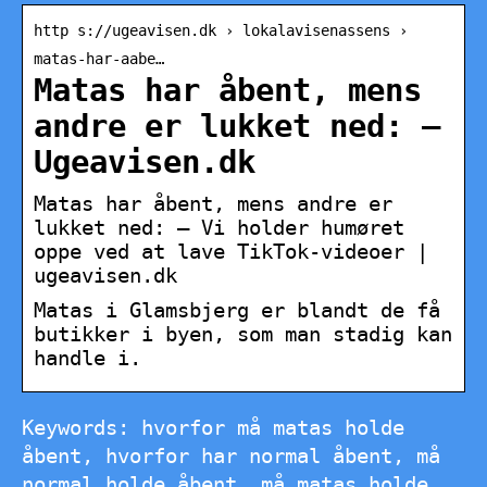
http s://ugeavisen.dk › lokalavisenassens ›
matas-har-aabe…
Matas har åbent, mens
andre er lukket ned: –
Ugeavisen.dk
Matas har åbent, mens andre er
lukket ned: – Vi holder humøret
oppe ved at lave TikTok-videoer |
ugeavisen.dk
Matas i Glamsbjerg er blandt de få
butikker i byen, som man stadig kan
handle i.
Keywords: hvorfor må matas holde
åbent, hvorfor har normal åbent, må
normal holde åbent, må matas holde