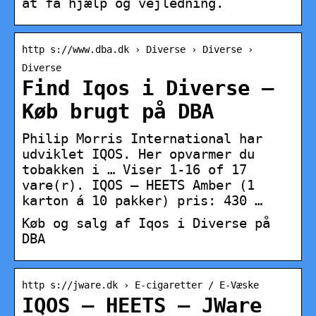
at få hjælp og vejledning.
http s://www.dba.dk › Diverse › Diverse ›
Diverse
Find Iqos i Diverse –
Køb brugt på DBA
Philip Morris International har
udviklet IQOS. Her opvarmer du
tobakken i … Viser 1-16 of 17
vare(r). IQOS – HEETS Amber (1
karton á 10 pakker) pris: 430 …
Køb og salg af Iqos i Diverse på
DBA
http s://jware.dk › E-cigaretter / E-Væske
IQOS – HEETS – JWare