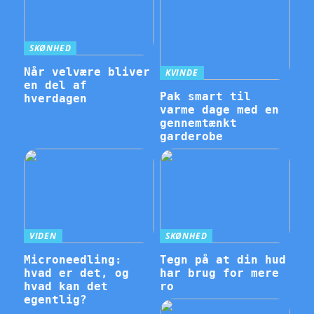
SKØNHED
Når velvære bliver
KVINDE
en del af
Pak smart til
hverdagen
varme dage med en
gennemtænkt
garderobe
VIDEN
SKØNHED
Microneedling:
Tegn på at din hud
hvad er det, og
har brug for mere
hvad kan det
ro
egentlig?