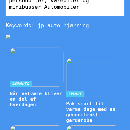
personbiler, varebiler og
minibusser Automobiler
Keywords: jp auto hjørring
SKØNHED
Når velvære bliver
KVINDE
en del af
Pak smart til
hverdagen
varme dage med en
gennemtænkt
garderobe