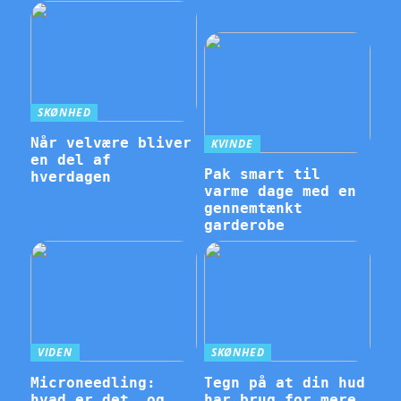
SKØNHED
Når velvære bliver
KVINDE
en del af
Pak smart til
hverdagen
varme dage med en
gennemtænkt
garderobe
VIDEN
SKØNHED
Microneedling:
Tegn på at din hud
hvad er det, og
har brug for mere