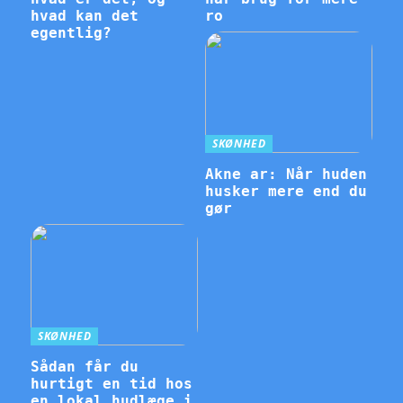
hvad kan det
ro
egentlig?
SKØNHED
Akne ar: Når huden
husker mere end du
gør
SKØNHED
Sådan får du
hurtigt en tid hos
en lokal hudlæge i