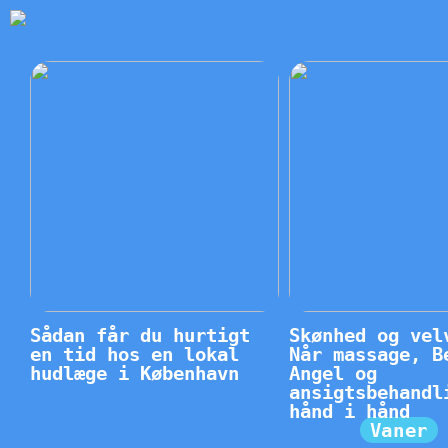
Sådan får du hurtigt
Skønhed og vel
en tid hos en lokal
Når massage, B
hudlæge i København
Angel og
ansigtsbehandl
hånd i hånd
Vaner