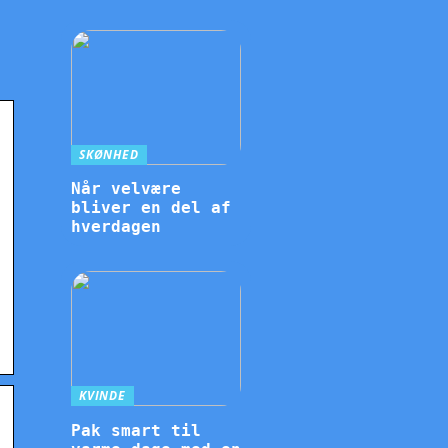
SKØNHED
Når velvære
bliver en del af
hverdagen
KVINDE
Pak smart til