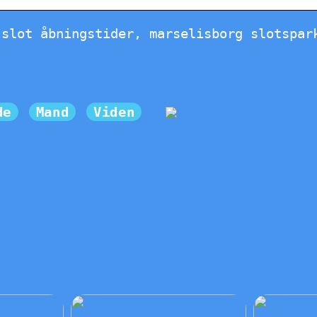
 slot åbningstider, marselisborg slotspar
de
Mand
Viden