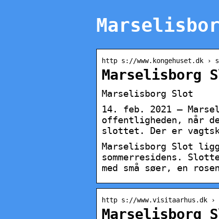
Marselisbo
http s://www.kongehuset.dk › s
Marselisborg S
Marselisborg Slot
14. feb. 2021 — Marse
offentligheden, når d
slottet. Der er vagts
Marselisborg Slot lig
sommerresidens. Slott
med små søer, en rose
http s://www.visitaarhus.dk › 
Marselisborg S