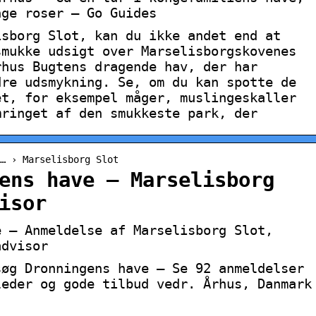
nge roser – Go Guides
isborg Slot, kan du ikke andet end at
smukke udsigt over Marselisborgskovenes
rhus Bugtens dragende hav, der har
dre udsmykning. Se, om du kan spotte de
et, for eksempel måger, muslingeskaller
mringet af den smukkeste park, der
… › Marselisborg Slot
ens have – Marselisborg
isor
e – Anmeldelse af Marselisborg Slot,
advisor
søg Dronningens have – Se 92 anmeldelser
leder og gode tilbud vedr. Århus, Danmark