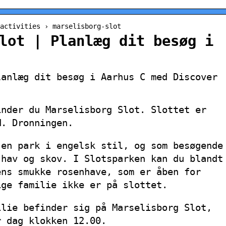
activities › marselisborg-slot
lot | Planlæg dit besøg i
lanlæg dit besøg i Aarhus C med Discover
inder du Marselisborg Slot. Slottet er
M. Dronningen.
 en park i engelsk stil, og som besøgende
 hav og skov. I Slotsparken kan du blandt
ens smukke rosenhave, som er åben for
ige familie ikke er på slottet.
ilie befinder sig på Marselisborg Slot,
er dag klokken 12.00.