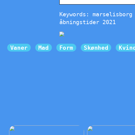
Keywords: marselisborg
åbningstider 2021
Vaner
Mad
Form
Skønhed
Kvin