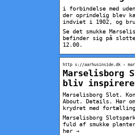
i forbindelse med ude
der oprindelig blev k
indviet i 1902, og br
Se det smukke Marseli
befinder sig på slott
12.00.
http s://aarhusinside.dk › mar
Marselisborg S
bliv inspirere
Marselisborg Slot. Ko
About. Details. Hør o
krydret med fortællin
Marselisborg Slotspar
fuld af smukke plante
her →