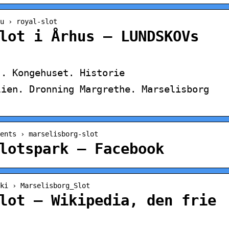
nu › royal-slot
lot i Århus – LUNDSKOVs
 . Kongehuset. Historie
lien. Dronning Margrethe. Marselisborg
ents › marselisborg-slot
lotspark – Facebook
iki › Marselisborg_Slot
lot – Wikipedia, den frie