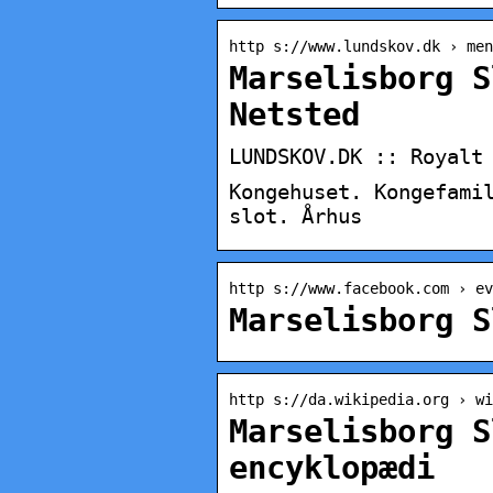
http s://www.lundskov.dk › me
Marselisborg S
Netsted
LUNDSKOV.DK :: Royalt
Kongehuset. Kongefami
slot. Århus
http s://www.facebook.com › ev
Marselisborg S
http s://da.wikipedia.org › w
Marselisborg S
encyklopædi