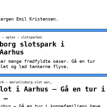
Jørgen Emil Kristensen.
k › oplev › slotsparken
borg slotspark i
Aarhus
har mange fredfyldte oaser. Gå en tur
plet og lad tankerne flyve.
rk › marselisborg-slot-aar…
lot i Aarhus – Gå en tur i
 …
arhus – Gå en tur i kongefamiliens have,