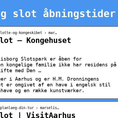
rg slot åbningstider
lotte-og-kongeskibet › mar…
lot – Kongehuset
lisborg Slotspark er åben for
en kongelige familie ikke har residens på
kifte med Den …
ger i Aarhus og er H.M. Dronningens
et er omgivet af en have i engelsk stil
nhave og en række kunstværker.
planlaeg-din-tur › marselis…
lot | VisitAarhus