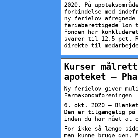
2020. På apoteksområd
forbindelse med indef
ny ferielov afregnede
ferieberettigede løn 
Fonden har konkludere
svarer til 12,5 pct. 
direkte til medarbejd
Kurser målrett
apoteket – Pha
Ny ferielov giver mul
Farmakonomforeningen
6. okt. 2020 — Blanke
Den er tilgængelig på
inden du har nået at 
For ikke så længe sid
man kunne bruge den. 