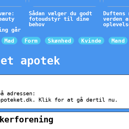
være:
Sådan vælger du godt
Duftens 
eauty
fotoudstyr til dine
verden a
behov
oplevels
ing går
Mad
Form
Skønhed
Kvinde
Mand
tet apotek
på adressen:
apoteket.dk. Klik for at gå dertil nu.
kerforening