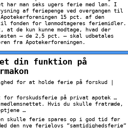
et har man seks ugers ferie med løn. I
rysning af feriepenge ved overgangen til
 Apotekerforeningen 15 pct. af den
til fonden for lønmodtageres feriemidler.
t, at de kun kunne modtage, hvad der
Resten – de 2,5 pct. – skal udbetales
eren fra Apotekerforeningen.
et din funktion på
rmakon
ighed for at holde ferie på forskud |
t for forskudsferie på privat apotek …
 medlemsnettet. Hvis du skulle fratræde,
optjene …
en skulle ferie spares op i god tid før
Med den nye ferielovs ”samtidighedsferie”