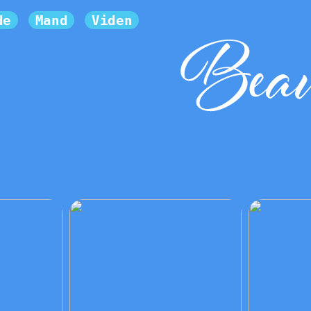
de
Mand
Viden