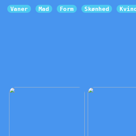
Vaner
Mad
Form
Skønhed
Kvin