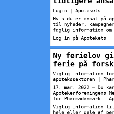
tidligere ansa
Login | Apotekets
Hvis du er ansat på a
til nyheder, kampagne
faglig information om
Log in på Apotekets
Ny ferielov gi
ferie på forsk
Vigtig information fo
apotekssektoren | Pha
17. mar. 2022 — Du ka
Apotekerforeningens M
for Pharmadanmark – A
Vigtig information ti
hele eller dele af pe