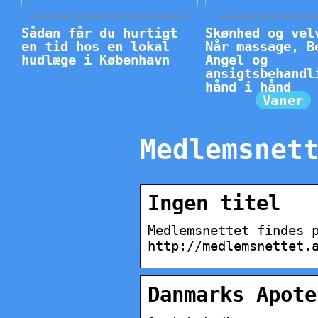
Sådan får du hurtigt
Skønhed og vel
en tid hos en lokal
Når massage, B
hudlæge i København
Angel og
ansigtsbehandl
hånd i hånd
Vaner
Medlemsnet
Ingen titel
Medlemsnettet findes 
http://medlemsnettet.
Danmarks Apote