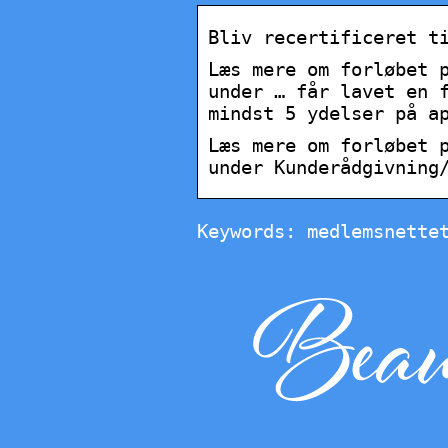
Bliv recertificeret t
Læs mere om forløbet 
under … får lavet en 
mindst 5 ydelser på a
Læs mere om forløbet 
under Kunderådgivning
Keywords: medlemsnette