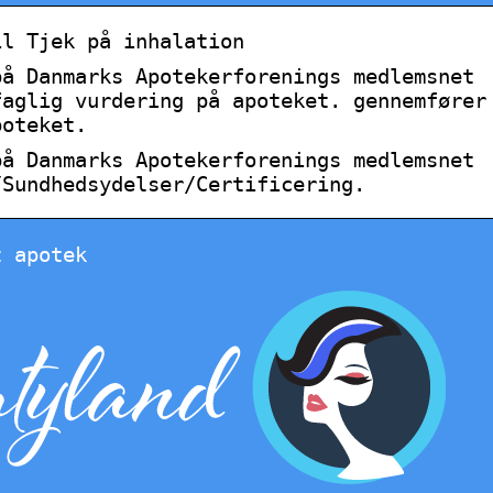
il Tjek på inhalation
på Danmarks Apotekerforenings medlemsnet
faglig vurdering på apoteket. gennemfører
poteket.
på Danmarks Apotekerforenings medlemsnet
/Sundhedsydelser/Certificering.
t apotek