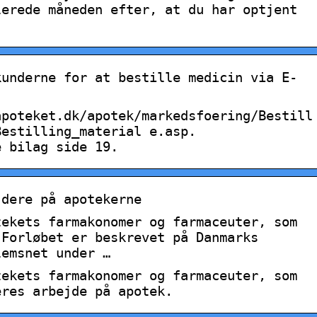
lerede måneden efter, at du har optjent
kunderne for at bestille medicin via E-
apoteket.dk/apotek/markedsfoering/Bestill
Bestilling_material e.asp.
e bilag side 19.
jdere på apotekerne
tekets farmakonomer og farmaceuter, som
 Forløbet er beskrevet på Danmarks
lemsnet under …
tekets farmakonomer og farmaceuter, som
eres arbejde på apotek.