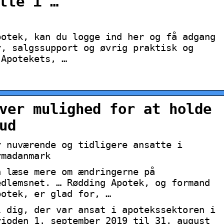
tte i …
potek, kan du logge ind her og få adgang
r, salgssupport og øvrig praktisk og
 Apotekets, …
ver mulighed for at holde
ud
r nuværende og tidligere ansatte i
rmadanmark
n læse mere om ændringerne på
edlemsnet. … Rødding Apotek, og formand
potek, er glad for, …
l dig, der var ansat i apotekssektoren i
rioden 1. september 2019 til 31. august