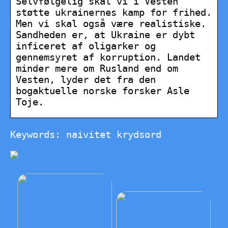
Selvfølgelig skal vi i Vesten
støtte ukrainernes kamp for frihed.
Men vi skal også være realistiske.
Sandheden er, at Ukraine er dybt
inficeret af oligarker og
gennemsyret af korruption. Landet
minder mere om Rusland end om
Vesten, lyder det fra den
bogaktuelle norske forsker Asle
Toje.
Keywords: naivitet krydsord