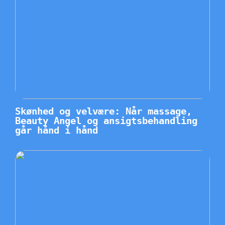
Skønhed og velvære: Når massage,
Beauty Angel og ansigtsbehandling
går hånd i hånd