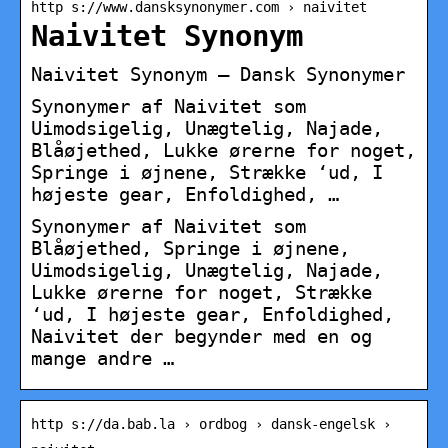
http s://www.dansksynonymer.com › naivitet
Naivitet Synonym
Naivitet Synonym – Dansk Synonymer
Synonymer af Naivitet som
Uimodsigelig, Unægtelig, Najade,
Blåøjethed, Lukke ørerne for noget,
Springe i øjnene, Strække ‘ud, I
højeste gear, Enfoldighed, …
Synonymer af Naivitet som
Blåøjethed, Springe i øjnene,
Uimodsigelig, Unægtelig, Najade,
Lukke ørerne for noget, Strække
‘ud, I højeste gear, Enfoldighed,
Naivitet der begynder med en og
mange andre …
http s://da.bab.la › ordbog › dansk-engelsk ›