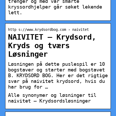
trenger og med vår smarte
kryssordhjelper går søket lekende
lett.
http s://www.krydsordbog.com › naivitet
NAIVITET – Krydsord,
Kryds og tværs
Løsninger
Løsningen på dette puslespil er 10
bogstaver og starter med bogstavet
B. KRYDSORD BOG. Her er det rigtige
svar på naivitet krydsord, hvis du
har brug for …
Alle synonymer og løsninger til
naivitet – Krydsordsløsninger