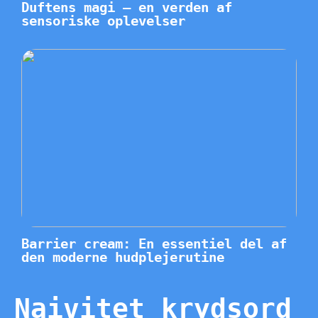
Duftens magi – en verden af
sensoriske oplevelser
Barrier cream: En essentiel del af
den moderne hudplejerutine
Naivitet krydsord