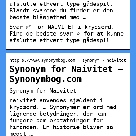
afslutte ethvert type gådespil.
Blandt svarene du finder er den
bedste blåøjethed med …
Svar ✅ for NAIVITET i krydsord.
Find de bedste svar ⭐ for at kunne
afslutte ethvert type gådespil
http s://www.synonymbog.com › synonym › naivitet
Synonym for Naivitet –
Synonymbog.com
Synonym for Naivitet
naivitet anvendes sjældent i
krydsord. … Synonymer er ord med
lignende betydninger, der kan
fungere som erstatninger for
hinanden. En historie bliver så
meget …