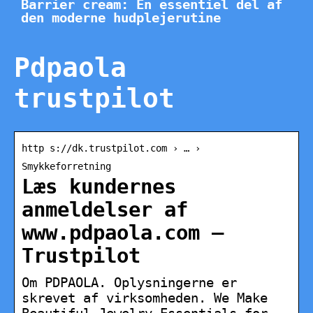
Barrier cream: En essentiel del af
den moderne hudplejerutine
Pdpaola
trustpilot
http s://dk.trustpilot.com › … ›
Smykkeforretning
Læs kundernes
anmeldelser af
www.pdpaola.com –
Trustpilot
Om PDPAOLA. Oplysningerne er
skrevet af virksomheden. We Make