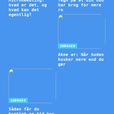
Microneedling:
Tegn på at din hud
hvad er det, og
har brug for mere
hvad kan det
ro
egentlig?
SKØNHED
Akne ar: Når huden
husker mere end du
gør
SKØNHED
Sådan får du
hurtigt en tid hos