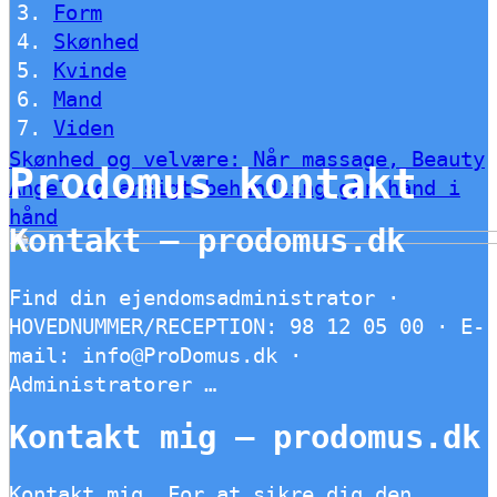
Form
Skønhed
Kvinde
Mand
Viden
Skønhed og velvære: Når massage, Beauty
Prodomus kontakt
Angel og ansigtsbehandling går hånd i
hånd
Kontakt – prodomus.dk
Find din ejendomsadministrator ·
HOVEDNUMMER/RECEPTION: 98 12 05 00 · E-
mail: info@ProDomus.dk ·
Administratorer …
Kontakt mig – prodomus.dk
Kontakt mig. For at sikre dig den