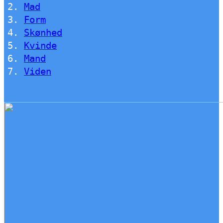
Mad
Form
Skønhed
Kvinde
Mand
Viden