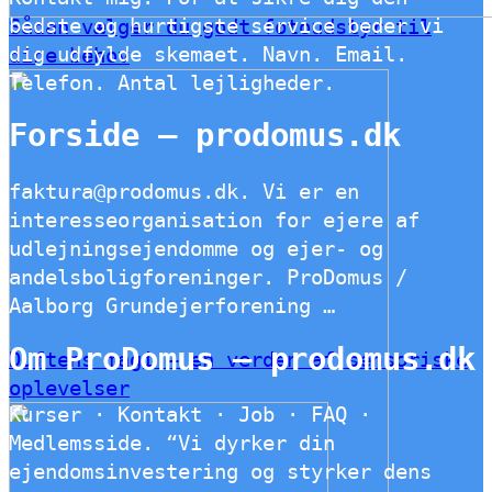
bedste og hurtigste service beder vi
Sådan vælger du godt fotoudstyr til
dig udfylde skemaet. Navn. Email.
dine behov
Telefon. Antal lejligheder.
Forside – prodomus.dk
faktura@prodomus.dk. Vi er en
interesseorganisation for ejere af
udlejningsejendomme og ejer- og
andelsboligforeninger. ProDomus /
Aalborg Grundejerforening …
Om ProDomus – prodomus.dk
Duftens magi – en verden af sensoriske
oplevelser
Kurser · Kontakt · Job · FAQ ·
Medlemsside. “Vi dyrker din
ejendomsinvestering og styrker dens