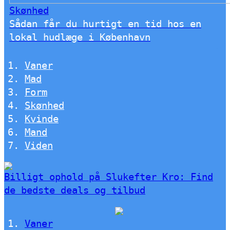
Skønhed
Sådan får du hurtigt en tid hos en
lokal hudlæge i København
Vaner
Mad
Form
Skønhed
Kvinde
Mand
Viden
Billigt ophold på Slukefter Kro: Find
de bedste deals og tilbud
Vaner