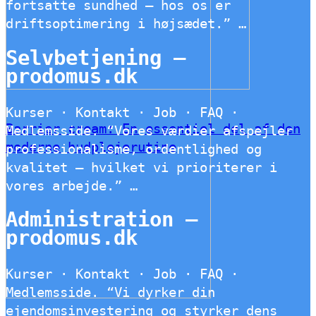
fortsatte sundhed – hos os er
driftsoptimering i højsædet.” …
Selvbetjening –
prodomus.dk
Kurser · Kontakt · Job · FAQ ·
Barrier cream: En essentiel del af den
Medlemsside. “Vores værdier afspejler
moderne hudplejerutine
professionalisme, ordentlighed og
kvalitet – hvilket vi prioriterer i
vores arbejde.” …
Administration –
prodomus.dk
Kurser · Kontakt · Job · FAQ ·
Medlemsside. “Vi dyrker din
ejendomsinvestering og styrker dens