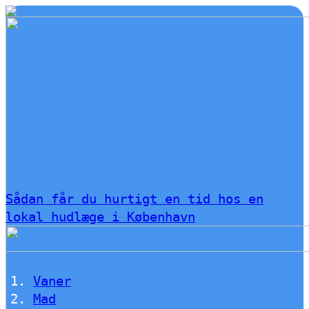
Sådan får du hurtigt en tid hos en
lokal hudlæge i København
Vaner
Mad