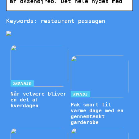
af oksehøjreb. Det hele nydes med
Keywords: restaurant passagen
SKØNHED
Når velvære bliver
KVINDE
en del af
Pak smart til
hverdagen
varme dage med en
gennemtænkt
garderobe