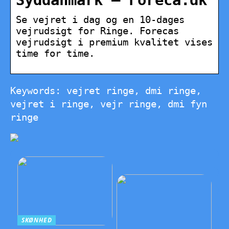
Syddanmark – Foreca.dk
Se vejret i dag og en 10-dages
vejrudsigt for Ringe. Forecas
vejrudsigt i premium kvalitet vises
time for time.
Keywords: vejret ringe, dmi ringe,
vejret i ringe, vejr ringe, dmi fyn
ringe
SKØNHED