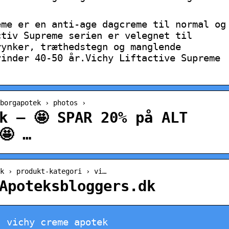
eme er en anti-age dagcreme til normal og
ctiv Supreme serien er velegnet til
rynker, træthedstegn og manglende
vinder 40-50 år.Vichy Liftactive Supreme
borgapotek › photos ›
k – 🤩 SPAR 20% på ALT
🤩 …
k › produkt-kategori › vi…
Apoteksbloggers.dk
, vichy creme apotek