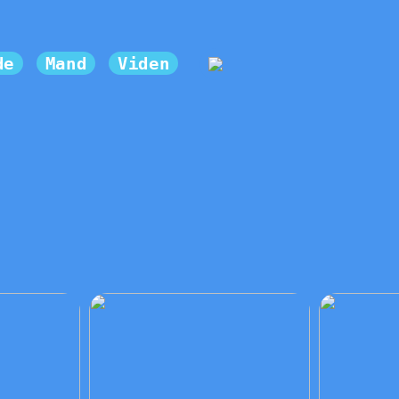
de
Mand
Viden