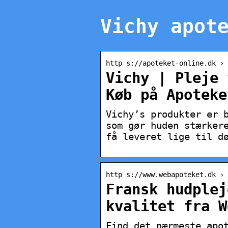
Vichy apot
http s://apoteket-online.dk › 
Vichy | Pleje 
Køb på Apoteke
Vichy’s produkter er 
som gør huden stærker
få leveret lige til d
http s://www.webapoteket.dk › 
Fransk hudplej
kvalitet fra W
Find det nærmeste apo