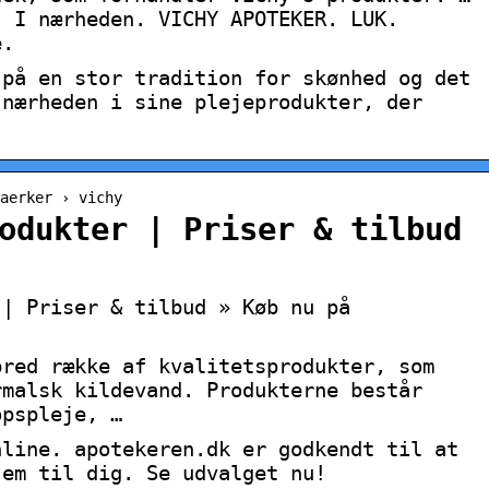
. I nærheden. VICHY APOTEKER. LUK.
e.
 på en stor tradition for skønhed og det
 nærheden i sine plejeprodukter, der
maerker › vichy
odukter | Priser & tilbud
 | Priser & tilbud » Køb nu på
bred række af kvalitetsprodukter, som
rmalsk kildevand. Produkterne består
opspleje, …
nline. apotekeren.dk er godkendt til at
jem til dig. Se udvalget nu!