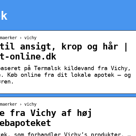
ek
maerker › vichy
til ansigt, krop og hår |
t-online.dk
baseret på Termalsk kildevand fra Vichy,
e. Køb online fra dit lokale apotek – og
øren.
maerker › vichy
e fra Vichy af høj
ebapoteket
tek, som forhandler Vichy’s produkter. …