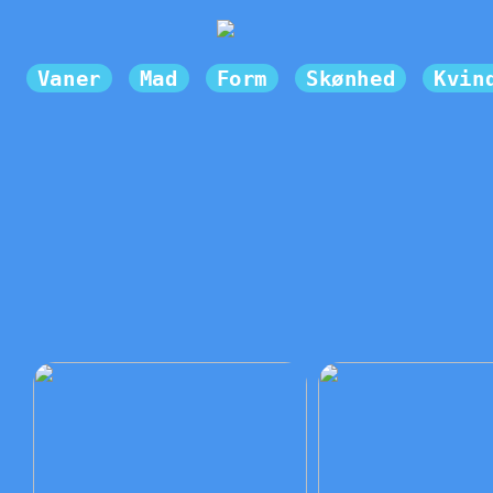
Vaner
Mad
Form
Skønhed
Kvin