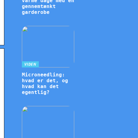
varme dage med en
gennemtænkt
garderobe
VIDEN
Microneedling:
hvad er det, og
hvad kan det
egentlig?