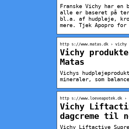
Franske Vichy har en 
alle er baseret på te
bl.a. af hudpleje, kr
mere. Tjek Apopro for
http s://www.matas.dk › vichy
Vichy produkte
Matas
Vichys hudplejeproduk
mineraler, som balanc
http s://www.loeveapotek.dk › 
Vichy Liftacti
dagcreme til n
Vichy Liftactive Supr