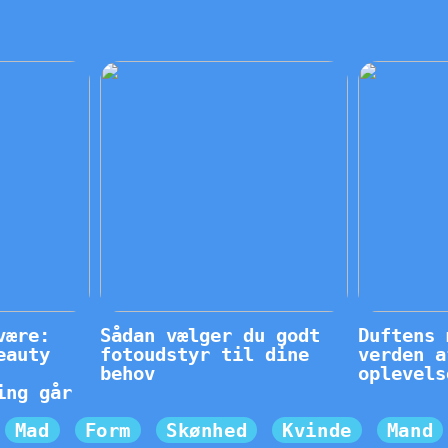
være:
Sådan vælger du godt
Duftens 
eauty
fotoudstyr til dine
verden a
behov
oplevels
ing går
Mad
Form
Skønhed
Kvinde
Mand