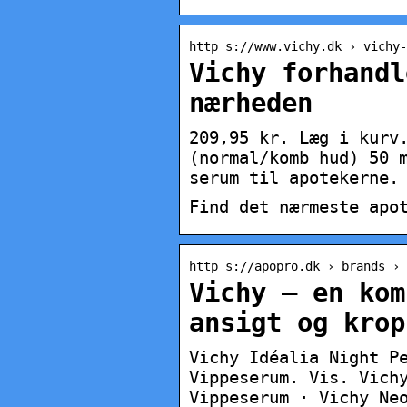
http s://www.vichy.dk › vichy-
Vichy forhandl
nærheden
209,95 kr. Læg i kurv
(normal/komb hud) 50 
serum til apotekerne.
Find det nærmeste apo
http s://apopro.dk › brands › 
Vichy – en kom
ansigt og krop
Vichy Idéalia Night P
Vippeserum. Vis. Vich
Vippeserum · Vichy Ne