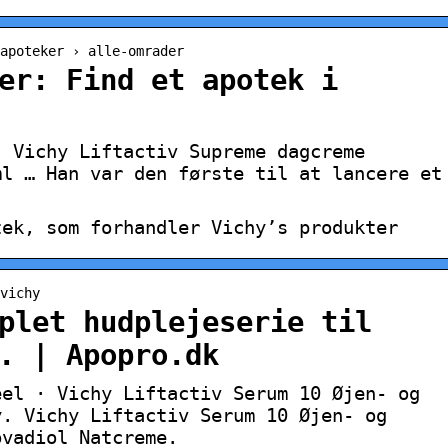
apoteker › alle-omrader
er: Find et apotek i
. Vichy Liftactiv Supreme dagcreme
ml … Han var den første til at lancere et
tek, som forhandler Vichy’s produkter
vichy
plet hudplejeserie til
. | Apopro.dk
eel · Vichy Liftactiv Serum 10 Øjen- og
y. Vichy Liftactiv Serum 10 Øjen- og
ovadiol Natcreme.