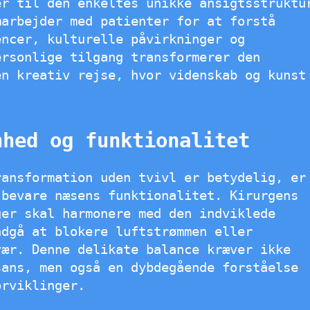
er til den enkeltes unikke ansigtsstruktu
marbejder med patienter for at forstå
encer, kulturelle påvirkninger og
ersonlige tilgang transformerer den
en kreativ rejse, hvor videnskab og kunst
nhed og funktionalitet
ransformation uden tvivl er betydelig, er
 bevare næsens funktionalitet. Kirurgens
ger skal harmonere med den indviklede
ndgå at blokere luftstrømmen eller
vær. Denne delikate balance kræver ikke
sans, men også en dybdegående forståelse
orviklinger.