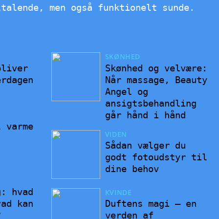
ltalende, men også funktionelt sunde.
SKØNHED
bliver
Skønhed og velvære:
erdagen
Når massage, Beauty
Angel og
ansigtsbehandling
går hånd i hånd
l varme
VIDEN
Sådan vælger du
godt fotoudstyr til
dine behov
g: hvad
KVINDE
vad kan
Duftens magi – en
?
verden af