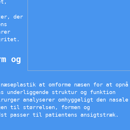
et,
ter, der
ens
arer
gritet.
rm og
 næseplastik at omforme næsen for at opnå
ns underliggende struktur og funktion
irurger analyserer omhyggeligt den nasale
gen til størrelsen, formen og
dst passer til patientens ansigtstræk.