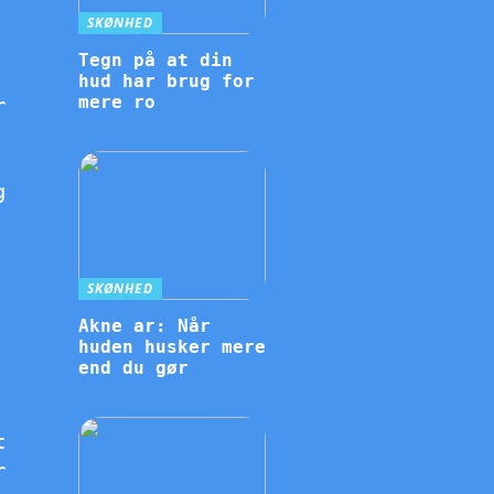
SKØNHED
Tegn på at din
hud har brug for
mere ro
r
g
SKØNHED
Akne ar: Når
huden husker mere
end du gør
t
r