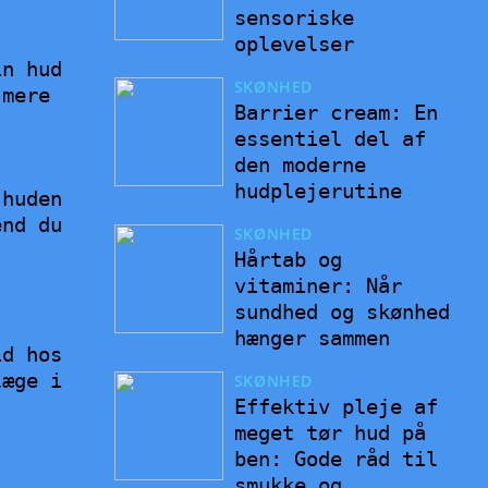
sensoriske
oplevelser
in hud
SKØNHED
 mere
Barrier cream: En
essentiel del af
den moderne
hudplejerutine
 huden
end du
SKØNHED
Hårtab og
vitaminer: Når
sundhed og skønhed
hænger sammen
id hos
læge i
SKØNHED
Effektiv pleje af
meget tør hud på
ben: Gode råd til
smukke og