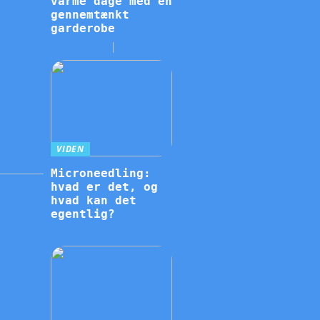
varme dage med en
gennemtænkt
garderobe
VIDEN
Microneedling:
hvad er det, og
hvad kan det
egentlig?