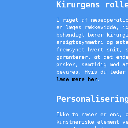
Kirurgens roll
I riget af næseoperati
en læges rækkevidde, id
behændigt bærer kirurg
ansigtssymmetri og æst
fremsynet hvert snit, 
garanterer, at det end
ønsker, samtidig med a
bevares. Hvis du leder
læse mere her
.
Personaliserin
Ikke to næser er ens, 
kunstneriske element v