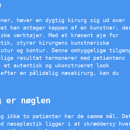
e
oner, hæver en dygtig kirurg sig ud over
et han antager kappen af ​​en kunstner, de
iske værktøjer. Med et kræsent øje for
etik, styrer kirurgens kunstneriske
sutur og kontur. Denne omhyggelige tilgan
elige resultat harmonerer med patientens
t et autentisk og ukonstrueret look
 efter en pålidelig næsekirurg, kan du
g er nøglen
og ikke to patienter har de samme mål. De
ed næseplastik ligger i at skræddersy hve