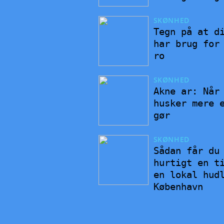
SKØNHED
Tegn på at d
har brug for
ro
SKØNHED
Akne ar: Når
husker mere 
gør
SKØNHED
Sådan får du
hurtigt en t
en lokal hud
København