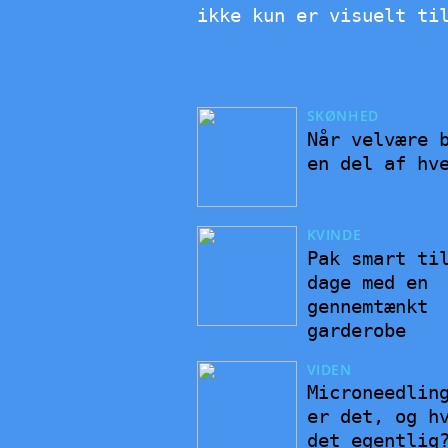
ikke kun er visuelt ti
SKØNHED
Når velvære 
en del af hv
KVINDE
Pak smart ti
dage med en
gennemtænkt
garderobe
VIDEN
Microneedlin
er det, og h
det egentlig