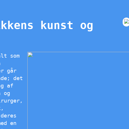
ikkens kunst og
alt som
n
er går
åde; det
ng af
n og
irurger,
k,
 deres
med en