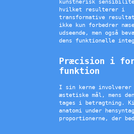
kunstnerisk sensibilit
hvilket resulterer i
transformative resulta
ikke kun forbedrer næs
udseende, men også bev
dens funktionelle inte
Præcision i fo
funktion
I sin kerne involverer
æstetiske mål, mens de
tages i betragtning. K
anatomi under hensynta
proportionerne, der be