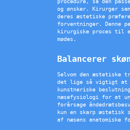
procedure, så den pass
og ønsker. Kirurger sa
deres æstetiske præfer
forventninger. Denne p
kirurgiske proces til 
mødes.
Balancerer skø
Selvom den æstetiske t
det lige så vigtigt at
kunstneriske beslutnin
næsefysiologi for at u
forårsage åndedrætsbes
kun en skarp æstetisk 
af næsens anatomiske f