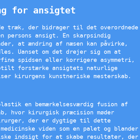
ng for ansigtet
de træk, der bidrager til det overordnede
en persons ansigt. En skarpsindig
nder, at ændring af næsen kan påvirke,
dles. Uanset om det drejer sig om at
rfine spidsen eller korrigere asymmetri,
btilt forstærke ansigtets naturlige
iser kirurgens kunstneriske mesterskab.
plastik en bemærkelsesværdig fusion af
ab, hvor kirurgisk præcision møder
irurger, der er dygtige til dette
 medicinske viden som en palet og blander
iske indsigt for at skabe resultater, der