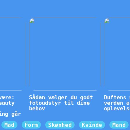
være:
Sådan vælger du godt
Duftens 
eauty
fotoudstyr til dine
verden a
behov
oplevels
ing går
Mad
Form
Skønhed
Kvinde
Mand