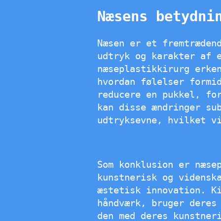
Næsens betydni
Næsen er et fremtræden
udtryk og karakter af 
næseplastikkirurg erke
hvordan følelser formi
reducere en pukkel, fo
kan disse ændringer su
udtryksevne, hvilket v
Som konklusion er næse
kunstnerisk og vidensk
æstetisk innovation. K
håndværk, bruger deres
den med deres kunstner