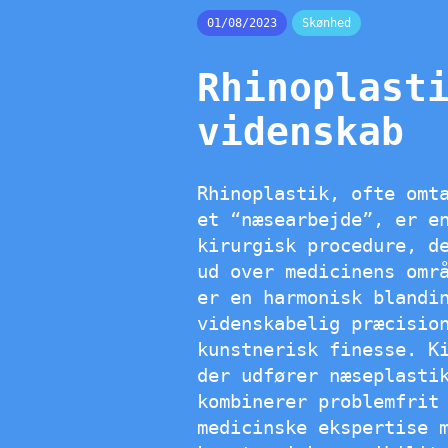
01/08/2023
Skønhed
Rhinoplast
videnskab
Rhinoplastik, ofte omt
et “næsearbejde”, er e
kirurgisk procedure, d
ud over medicinens omr
er en harmonisk blandi
videnskabelig præcisio
kunstnerisk finesse. K
der udfører næseplasti
kombinerer problemfrit
medicinske ekspertise 