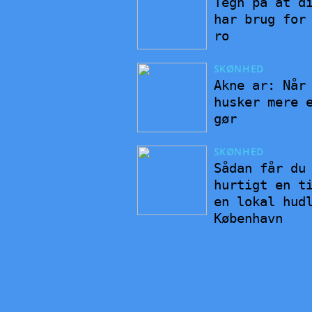
Tegn på at d
har brug for
ro
SKØNHED
Akne ar: Når
husker mere 
gør
SKØNHED
Sådan får du
hurtigt en t
en lokal hud
København