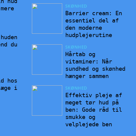
in hud
SKØNHED
 mere
Barrier cream: En
essentiel del af
den moderne
hudplejerutine
 huden
end du
SKØNHED
Hårtab og
vitaminer: Når
sundhed og skønhed
hænger sammen
id hos
læge i
SKØNHED
Effektiv pleje af
meget tør hud på
ben: Gode råd til
smukke og
velplejede ben