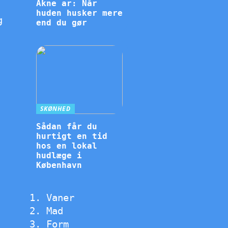
Akne ar: Når
huden husker mere
g
end du gør
SKØNHED
Sådan får du
hurtigt en tid
hos en lokal
hudlæge i
København
Vaner
Mad
Form