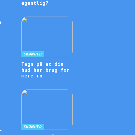
egentlig?
e
SKØNHED
Tegn på at din
hud har brug for
mere ro
SKØNHED
r