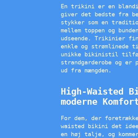
En trikini er en bland
giver det bedste fra b
stykker som en traditi
mellem toppen og bunde
udseende. Trikinier fi
enkle og strømlinede t
unikke bikinistil tilf
strandgarderobe og er 
ud fra mængden.
High-Waisted B
moderne Komfor
For dem, der foretrækk
waisted bikini det ide
en høj talje, og komme