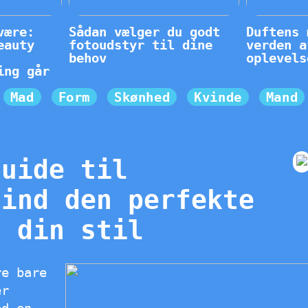
være:
Sådan vælger du godt
Duftens 
eauty
fotoudstyr til dine
verden a
behov
oplevels
ing går
Mad
Form
Skønhed
Kvinde
Mand
guide til
Find den perfekte
l din stil
re bare
er
ed en