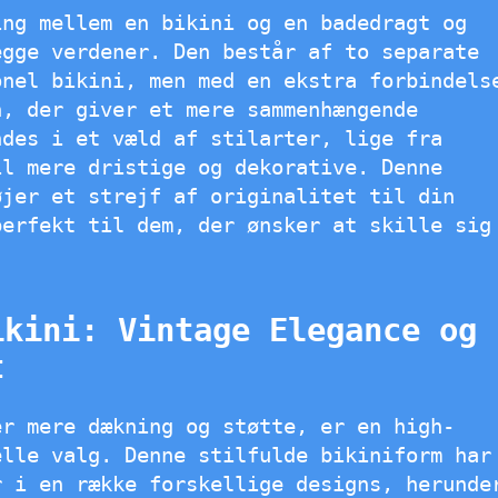
ing mellem en bikini og en badedragt og
egge verdener. Den består af to separate
onel bikini, men med en ekstra forbindels
n, der giver et mere sammenhængende
ndes i et væld af stilarter, lige fra
il mere dristige og dekorative. Denne
øjer et strejf af originalitet til din
perfekt til dem, der ønsker at skille sig
ikini: Vintage Elegance og
t
er mere dækning og støtte, er en high-
elle valg. Denne stilfulde bikiniform har
r i en række forskellige designs, herunde