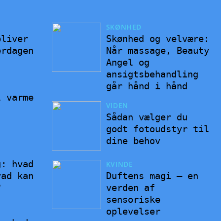
SKØNHED
bliver
Skønhed og velvære:
erdagen
Når massage, Beauty
Angel og
ansigtsbehandling
går hånd i hånd
l varme
VIDEN
Sådan vælger du
godt fotoudstyr til
dine behov
g: hvad
KVINDE
vad kan
Duftens magi – en
?
verden af
sensoriske
oplevelser