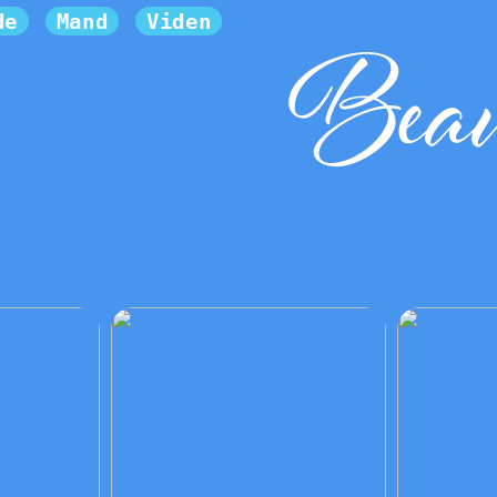
de
Mand
Viden