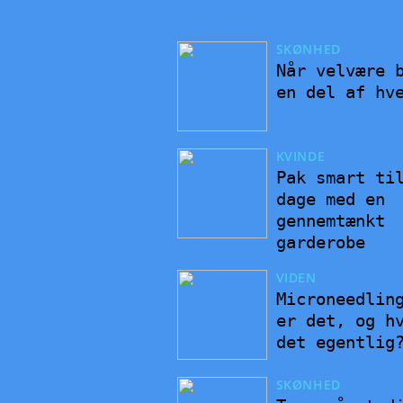
SKØNHED
Når velvære 
en del af hv
KVINDE
Pak smart ti
dage med en
gennemtænkt
garderobe
VIDEN
Microneedlin
er det, og h
det egentlig
SKØNHED