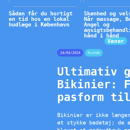
Sådan får du hurtigt
Skønhed og vel
en tid hos en lokal
Når massage, B
hudlæge i København
Angel og
ansigtsbehandl
hånd i hånd
Vaner
24/04/2024
Kvinde
Ultimativ 
Bikinier: 
pasform ti
Bikinier er ikke længe
et stykke badetøj; de 
blevet et modeudtryk m