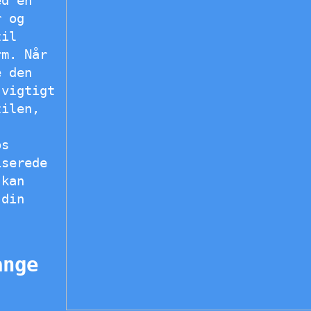
r og
til
rm. Når
e den
 vigtigt
tilen,
os
iserede
 kan
 din
ange