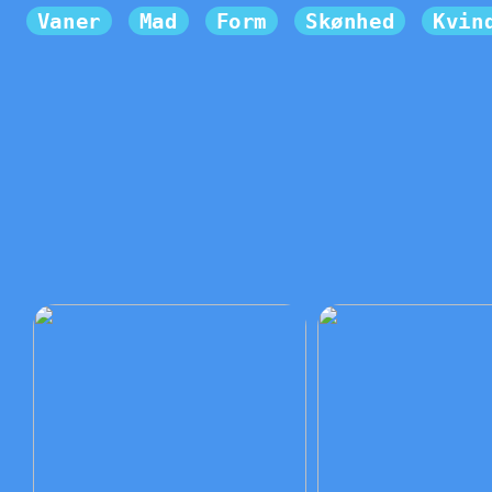
Vaner
Mad
Form
Skønhed
Kvin