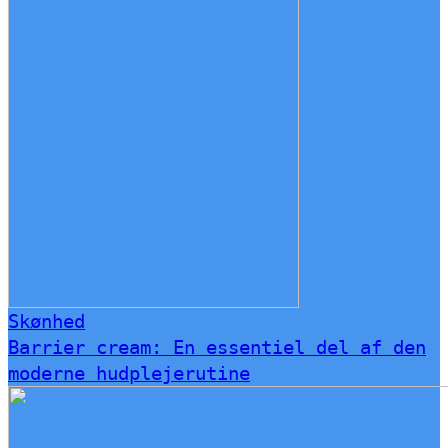
Skønhed
Barrier cream: En essentiel del af den
moderne hudplejerutine