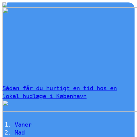
Sådan får du hurtigt en tid hos en
lokal hudlæge i København
Vaner
Mad