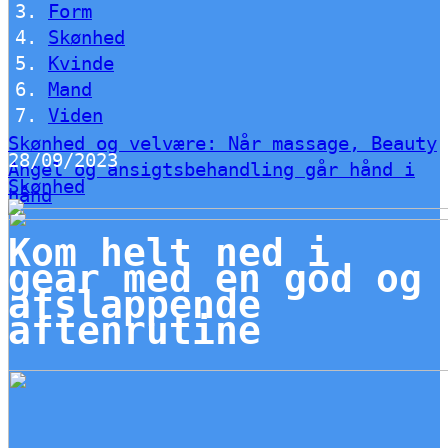
Form
Skønhed
Kvinde
Mand
Viden
Skønhed og velvære: Når massage, Beauty
28/09/2023
Angel og ansigtsbehandling går hånd i
Skønhed
hånd
Kom helt ned i
gear med en god og
afslappende
aftenrutine