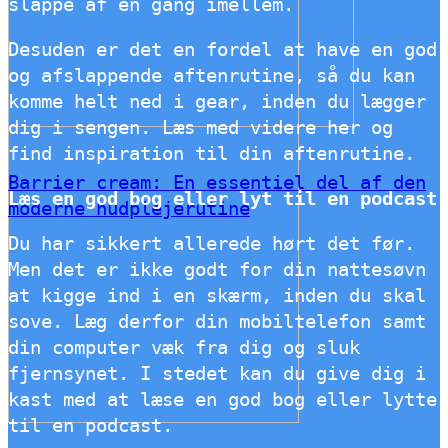
slappe af en gang imellem.
Desuden er det en fordel at have en god
og afslappende aftenrutine, så du kan
komme helt ned i gear, inden du lægger
dig i sengen. Læs med videre her og
find inspiration til din aftenrutine.
Barrier cream: En essentiel del af den
Læs en god bog eller lyt til en podcast
moderne hudplejerutine
Du har sikkert allerede hørt det før.
Men det er ikke godt for din nattesøvn
at kigge ind i en skærm, inden du skal
sove. Læg derfor din mobiltelefon samt
din computer væk fra dig og sluk
fjernsynet. I stedet kan du give dig i
kast med at læse en god bog eller lytte
til en podcast.