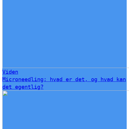
Viden
Microneedling: hvad er det, og hvad kan
det egentlig?