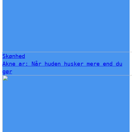
Skønhed
Akne ar: Når huden husker mere end du
gør