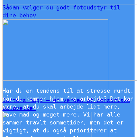
Sådan vælger du godt fotoudstyr til
dine behov
Har du en tendens til at stresse rundt,
når du kommer hjem fra arbejde? Det kan
Duftens magi – en verden af sensoriske
være, at du skal arbejde lidt mere,
oplevelser
lave mad og meget mere. Vi har alle
sammen travlt sommetider, men det er
vigtigt, at du også prioriterer at