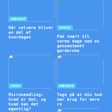
SKØNHED
Når velvære bliver
KVINDE
en del af
Pak smart til
hverdagen
varme dage med en
gennemtænkt
garderobe
VIDEN
SKØNHED
Microneedling:
Tegn på at din hud
hvad er det, og
har brug for mere
hvad kan det
ro
egentlig?