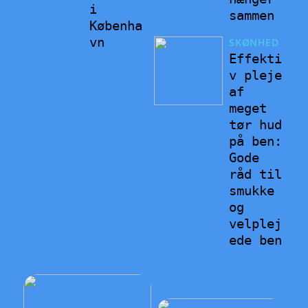
i
sammen
Københa
vn
SKØNHED
Effekti
v pleje
af
meget
tør hud
på ben:
Gode
råd til
smukke
og
velplej
ede ben