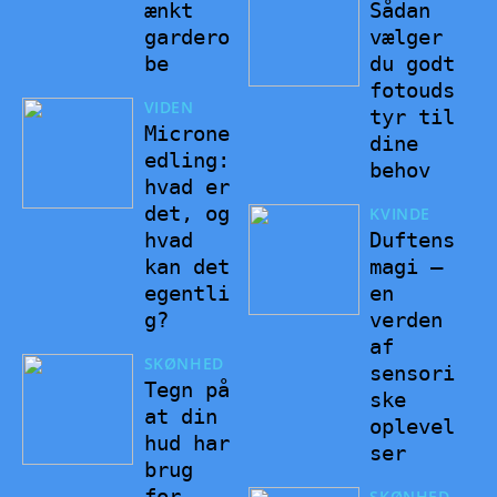
ænkt
Sådan
gardero
vælger
be
du godt
fotouds
VIDEN
tyr til
Microne
dine
edling:
behov
hvad er
det, og
KVINDE
hvad
Duftens
kan det
magi –
egentli
en
g?
verden
af
SKØNHED
sensori
Tegn på
ske
at din
oplevel
hud har
ser
brug
for
SKØNHED