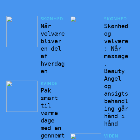
SKØNHED
SKØNHED
Når
Skønhed
velvære
og
bliver
velvære
en del
: Når
af
massage
hverdag
,
en
Beauty
Angel
KVINDE
og
Pak
ansigts
smart
behandl
til
ing går
varme
hånd i
dage
hånd
med en
gennemt
VIDEN