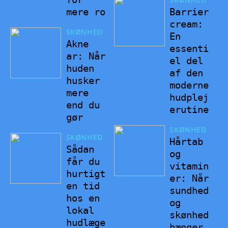
mere ro
Barrier
cream:
SKØNHED
En
Akne
essenti
ar: Når
el del
huden
af den
husker
moderne
mere
hudplej
end du
erutine
gør
SKØNHED
SKØNHED
Hårtab
Sådan
og
får du
vitamin
hurtigt
er: Når
en tid
sundhed
hos en
og
lokal
skønhed
hudlæge
hænger