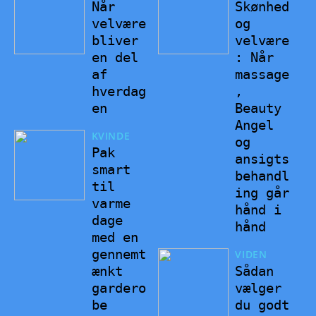
Når
Skønhed
velvære
og
bliver
velvære
en del
: Når
af
massage
hverdag
,
en
Beauty
Angel
KVINDE
og
Pak
ansigts
smart
behandl
til
ing går
varme
hånd i
dage
hånd
med en
gennemt
VIDEN
ænkt
Sådan
gardero
vælger
be
du godt