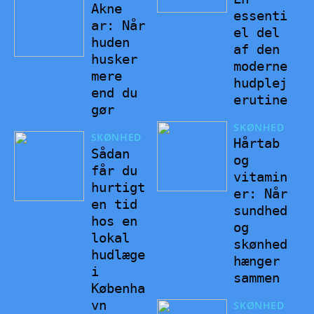
Akne
essenti
ar: Når
el del
huden
af den
husker
moderne
mere
hudplej
end du
erutine
gør
SKØNHED
SKØNHED
Hårtab
Sådan
og
får du
vitamin
hurtigt
er: Når
en tid
sundhed
hos en
og
lokal
skønhed
hudlæge
hænger
i
sammen
Københa
vn
SKØNHED