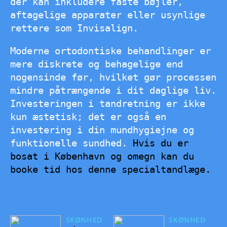
der kan inkludere faste bøjler,
aftagelige apparater eller usynlige
rettere som Invisalign.
Moderne ortodontiske behandlinger er
mere diskrete og behagelige end
nogensinde før, hvilket gør processen
mindre påtrængende i dit daglige liv.
Investeringen i tandretning er ikke
kun æstetisk; det er også en
investering i din mundhygiejne og
funktionelle sundhed.
Hvis du er
bosat i København og omegn kan du
booke tid hos denne specialtandlæge.
SKØNHED
SKØNHED