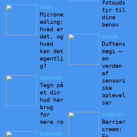
fotouds
VIDEN
tyr til
Microne
dine
edling:
behov
hvad er
det, og
KVINDE
hvad
Duftens
kan det
magi –
egentli
en
g?
verden
af
SKØNHED
sensori
Tegn på
ske
at din
oplevel
hud har
ser
brug
for
SKØNHED
mere ro
Barrier
cream:
SKØNHED
En